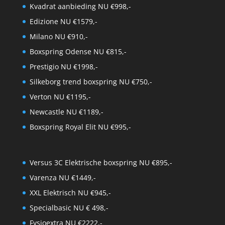
Kvadrat aanbieding NU €998,-
Edizione NU €1579,-
Milano NU €910,-
Boxspring Odense NU €815,-
Prestigio NU €1998,-
Silkeborg trend boxspring NU €750,-
Verton NU €1195,-
Newcastle NU €1189,-
Boxspring Royal Elit NU €995,-
Versus 3C Elektrische boxspring NU €895,-
Varenza NU €1449,-
XXL Elektrisch NU €945,-
Specialbasic NU € 498,-
Fysioextra NU €2222,-