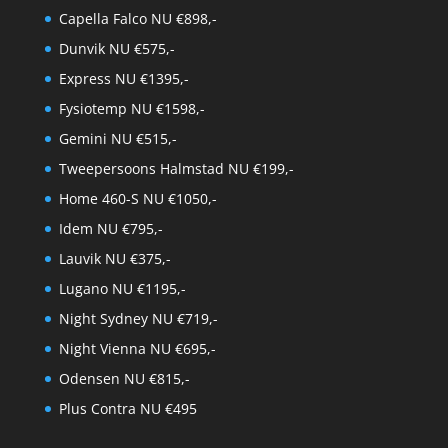
Capella Falco NU €898,-
Dunvik NU €575,-
Express NU €1395,-
Fysiotemp NU €1598,-
Gemini NU €515,-
Tweepersoons Halmstad NU €199,-
Home 460-S NU €1050,-
Idem NU €795,-
Lauvik NU €375,-
Lugano NU €1195,-
Night Sydney NU €719,-
Night Vienna NU €695,-
Odensen NU €815,-
Plus Contra NU €495