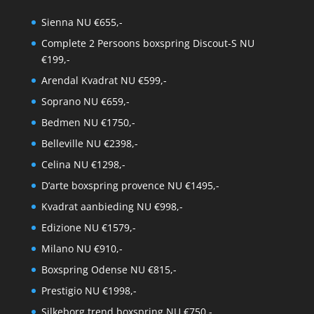
Sienna NU €655,-
Complete 2 Persoons boxspring Discout-S NU
€199,-
Arendal Kvadrat NU €599,-
Soprano NU €659,-
Bedmen NU €1750,-
Belleville NU €2398,-
Celina NU €1298,-
D’arte boxspring provence NU €1495,-
Kvadrat aanbieding NU €998,-
Edizione NU €1579,-
Milano NU €910,-
Boxspring Odense NU €815,-
Prestigio NU €1998,-
Silkeborg trend boxspring NU €750,-