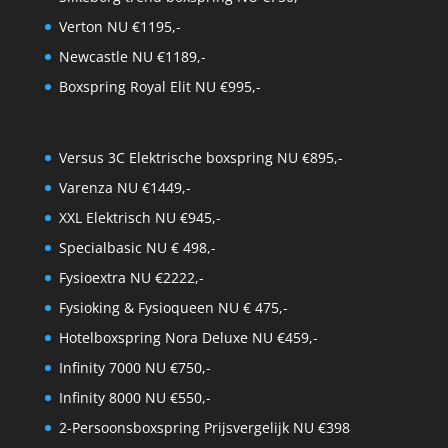
Verton NU €1195,-
Newcastle NU €1189,-
Boxspring Royal Elit NU €995,-
Versus 3C Elektrische boxspring NU €895,-
Varenza NU €1449,-
XXL Elektrisch NU €945,-
Specialbasic NU € 498,-
Fysioextra NU €2222,-
Fysioking & Fysioqueen NU € 475,-
Hotelboxspring Nora Deluxe NU €459,-
Infinity 7000 NU €750,-
Infinity 8000 NU €550,-
2-Persoonsboxspring Prijsvergelijk NU €398