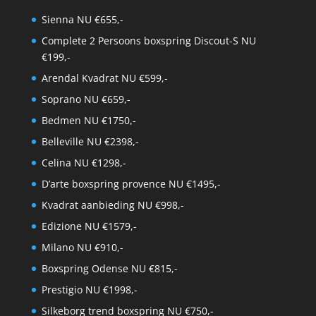
Sienna NU €655,-
Complete 2 Persoons boxspring Discout-S NU
€199,-
Arendal Kvadrat NU €599,-
Soprano NU €659,-
Bedmen NU €1750,-
Belleville NU €2398,-
Celina NU €1298,-
D’arte boxspring provence NU €1495,-
Kvadrat aanbieding NU €998,-
Edizione NU €1579,-
Milano NU €910,-
Boxspring Odense NU €815,-
Prestigio NU €1998,-
Silkeborg trend boxspring NU €750,-