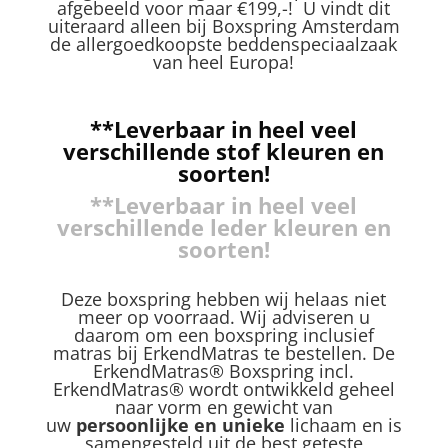
afgebeeld voor maar €199,-! U vindt dit
uiteraard alleen bij Boxspring Amsterdam
de allergoedkoopste beddenspeciaalzaak
van heel Europa!
**Leverbaar in heel veel
verschillende stof kleuren en
soorten!
**Leverbaar in heel veel
verschillende leder kleuren en
soorten!
Deze boxspring hebben wij helaas niet
meer op voorraad. Wij adviseren u
daarom om een boxspring inclusief
matras bij ErkendMatras te bestellen. De
ErkendMatras® Boxspring incl.
ErkendMatras® wordt ontwikkeld geheel
naar vorm en gewicht van
uw
persoonlijke en unieke
lichaam en is
samengesteld uit de best geteste