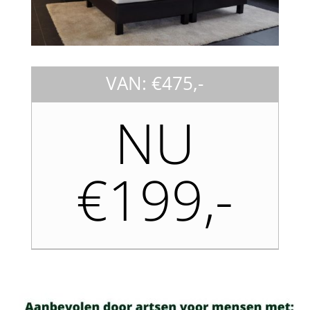
VAN: €475,-
NU
€199,-