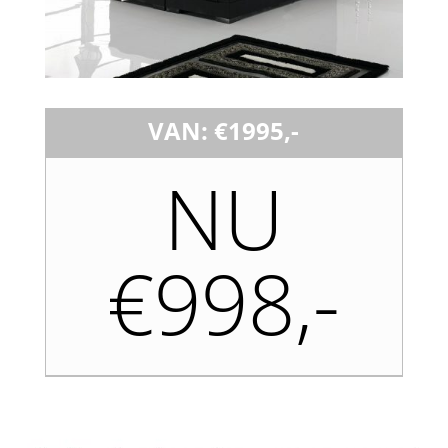
VAN: €1995,-
NU
€998,-