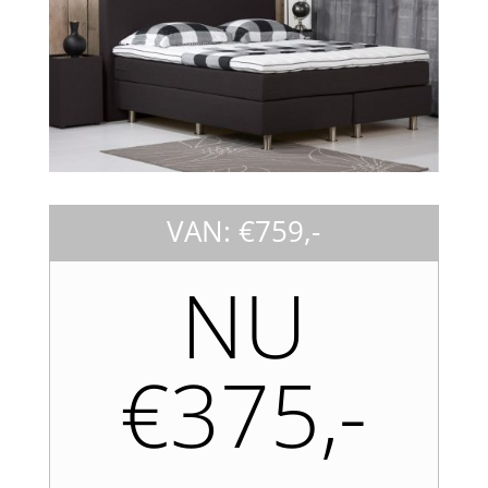
VAN: €759,-
NU
€375,-