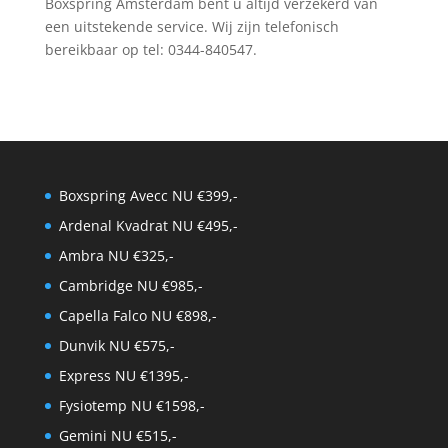
Boxspring Amsterdam bent u altijd verzekerd van
een uitstekende service. Wij zijn telefonisch
bereikbaar op tel: 0344-840547.
Boxspring Avecc NU €399,-
Ardenal Kvadrat NU €495,-
Ambra NU €325,-
Cambridge NU €985,-
Capella Falco NU €898,-
Dunvik NU €575,-
Express NU €1395,-
Fysiotemp NU €1598,-
Gemini NU €515,-