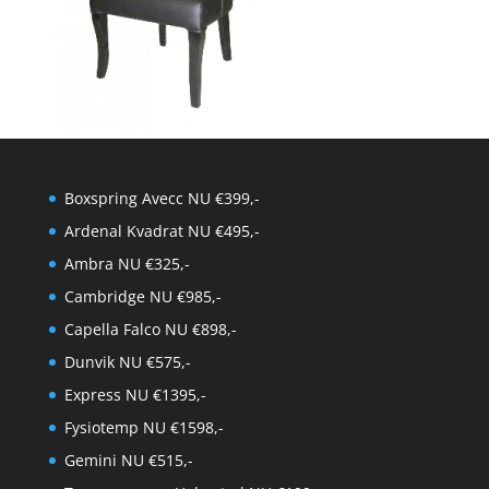
Boxspring Avecc NU €399,-
Ardenal Kvadrat NU €495,-
Ambra NU €325,-
Cambridge NU €985,-
Capella Falco NU €898,-
Dunvik NU €575,-
Express NU €1395,-
Fysiotemp NU €1598,-
Gemini NU €515,-