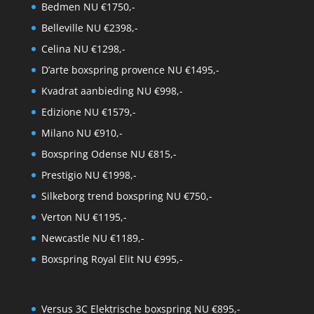
Bedmen NU €1750,-
Belleville NU €2398,-
Celina NU €1298,-
D’arte boxspring provence NU €1495,-
Kvadrat aanbieding NU €998,-
Edizione NU €1579,-
Milano NU €910,-
Boxspring Odense NU €815,-
Prestigio NU €1998,-
Silkeborg trend boxspring NU €750,-
Verton NU €1195,-
Newcastle NU €1189,-
Boxspring Royal Elit NU €995,-
Versus 3C Elektrische boxspring NU €895,-