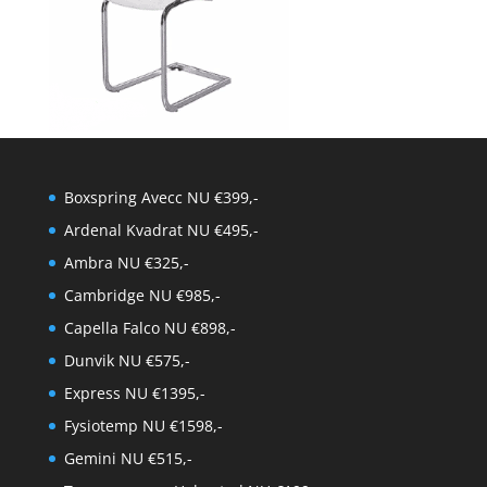
Boxspring Avecc NU €399,-
Ardenal Kvadrat NU €495,-
Ambra NU €325,-
Cambridge NU €985,-
Capella Falco NU €898,-
Dunvik NU €575,-
Express NU €1395,-
Fysiotemp NU €1598,-
Gemini NU €515,-