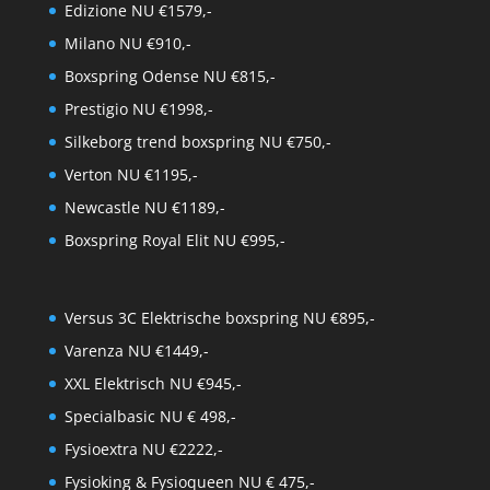
Edizione NU €1579,-
Milano NU €910,-
Boxspring Odense NU €815,-
Prestigio NU €1998,-
Silkeborg trend boxspring NU €750,-
Verton NU €1195,-
Newcastle NU €1189,-
Boxspring Royal Elit NU €995,-
Versus 3C Elektrische boxspring NU €895,-
Varenza NU €1449,-
XXL Elektrisch NU €945,-
Specialbasic NU € 498,-
Fysioextra NU €2222,-
Fysioking & Fysioqueen NU € 475,-