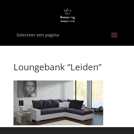
Selecteer een pagina
Loungebank “Leiden”