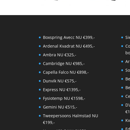
Boxspring Avecc NU €399,-
Si
Ardenal Kvadrat NU €495,-
Co
bo
Ambra NU €325,-
Ar
Cambridge NU €985,-
So
Capella Falco NU €898,-
Be
Dunvik NU €575,-
Be
Express NU €1395,-
Ce
Fysiotemp NU €1598,-
D’
Gemini NU €515,-
€1
Tweepersoons Halmstad NU
Kv
€199,-
Ed