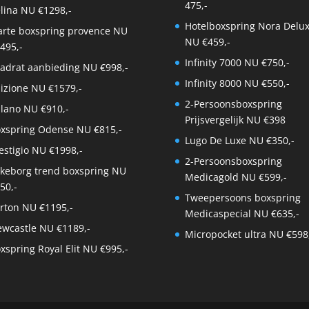
475,-
lina NU €1298,-
Hotelboxspring Nora Delu
arte boxspring provence NU
NU €459,-
495,-
Infinity 7000 NU €750,-
adrat aanbieding NU €998,-
Infinity 8000 NU €550,-
izione NU €1579,-
2-Persoonsboxspring
lano NU €910,-
Prijsvergelijk NU €398
xspring Odense NU €815,-
Lugo De Luxe NU €350,-
estigio NU €1998,-
2-Persoonsboxspring
lkeborg trend boxspring NU
Medicagold NU €599,-
50,-
Tweepersoons boxspring
rton NU €1195,-
Medicaspecial NU €635,-
wcastle NU €1189,-
Micropocket ultra NU €598
xspring Royal Elit NU €995,-