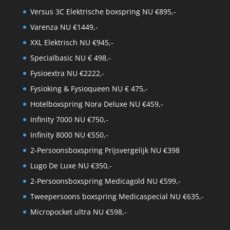
Versus 3C Elektrische boxspring NU €895,-
Varenza NU €1449,-
XXL Elektrisch NU €945,-
Specialbasic NU € 498,-
Fysioextra NU €2222,-
Fysioking & Fysioqueen NU € 475,-
Hotelboxspring Nora Deluxe NU €459,-
Infinity 7000 NU €750,-
Infinity 8000 NU €550,-
2-Persoonsboxspring Prijsvergelijk NU €398
Lugo De Luxe NU €350,-
2-Persoonsboxspring Medicagold NU €599,-
Tweepersoons boxspring Medicaspecial NU €635,-
Micropocket ultra NU €598,-