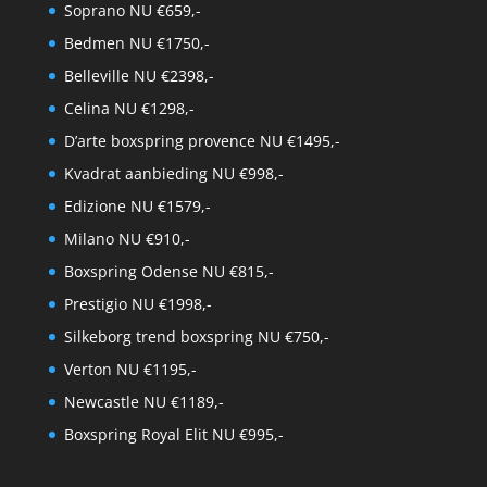
Soprano NU €659,-
Bedmen NU €1750,-
Belleville NU €2398,-
Celina NU €1298,-
D’arte boxspring provence NU €1495,-
Kvadrat aanbieding NU €998,-
Edizione NU €1579,-
Milano NU €910,-
Boxspring Odense NU €815,-
Prestigio NU €1998,-
Silkeborg trend boxspring NU €750,-
Verton NU €1195,-
Newcastle NU €1189,-
Boxspring Royal Elit NU €995,-