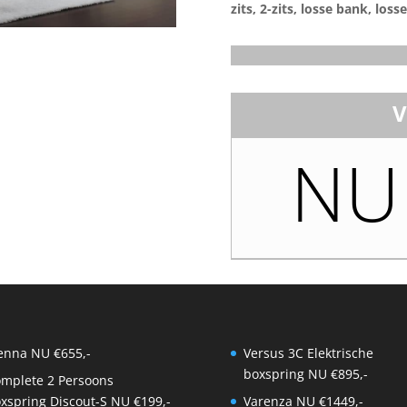
zits, 2-zits, losse bank, los
V
NU 
enna NU €655,-
Versus 3C Elektrische
boxspring NU €895,-
mplete 2 Persoons
xspring Discout-S NU €199,-
Varenza NU €1449,-