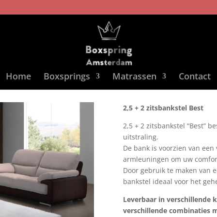
Home
Boxsprings
Matrassen
Contact
2,5 + 2 zitsbankstel Best
2,5 + 2 zitsbankstel “Best” 
uitstraling.
De bank is voorzien van een
armleuningen om uw comfort
Door gebruik te maken van e
bankstel ideaal voor het geh
Leverbaar in verschillende k
verschillende combinaties mog