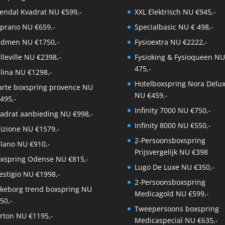
endal Kvadrat NU €599,-
XXL Elektrisch NU €945,-
prano NU €659,-
Specialbasic NU € 498,-
dmen NU €1750,-
Fysioextra NU €2222,-
lleville NU €2398,-
Fysioking & Fysioqueen NU
475,-
lina NU €1298,-
Hotelboxspring Nora Delu
arte boxspring provence NU
NU €459,-
495,-
Infinity 7000 NU €750,-
adrat aanbieding NU €998,-
Infinity 8000 NU €550,-
izione NU €1579,-
2-Persoonsboxspring
lano NU €910,-
Prijsvergelijk NU €398
xspring Odense NU €815,-
Lugo De Luxe NU €350,-
estigio NU €1998,-
2-Persoonsboxspring
lkeborg trend boxspring NU
Medicagold NU €599,-
50,-
Tweepersoons boxspring
rton NU €1195,-
Medicaspecial NU €635,-