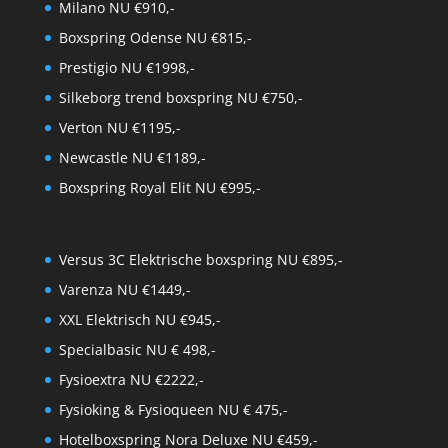
Milano NU €910,-
Boxspring Odense NU €815,-
Prestigio NU €1998,-
Silkeborg trend boxspring NU €750,-
Verton NU €1195,-
Newcastle NU €1189,-
Boxspring Royal Elit NU €995,-
Versus 3C Elektrische boxspring NU €895,-
Varenza NU €1449,-
XXL Elektrisch NU €945,-
Specialbasic NU € 498,-
Fysioextra NU €2222,-
Fysioking & Fysioqueen NU € 475,-
Hotelboxspring Nora Deluxe NU €459,-