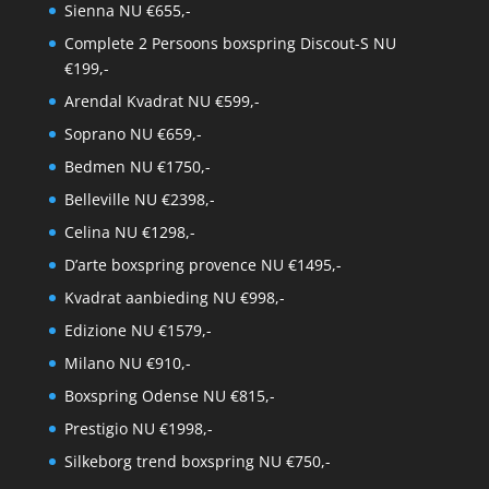
Sienna NU €655,-
Complete 2 Persoons boxspring Discout-S NU
€199,-
Arendal Kvadrat NU €599,-
Soprano NU €659,-
Bedmen NU €1750,-
Belleville NU €2398,-
Celina NU €1298,-
D’arte boxspring provence NU €1495,-
Kvadrat aanbieding NU €998,-
Edizione NU €1579,-
Milano NU €910,-
Boxspring Odense NU €815,-
Prestigio NU €1998,-
Silkeborg trend boxspring NU €750,-