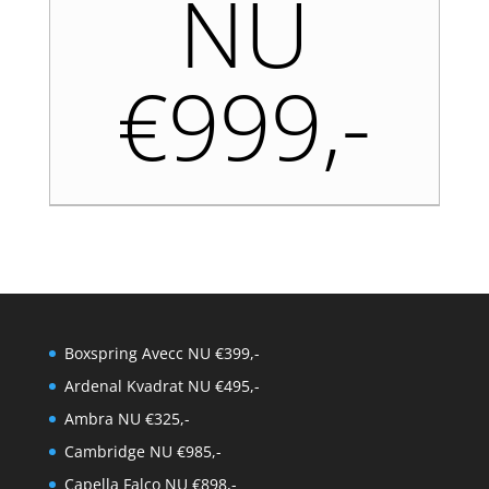
NU
€999,-
Boxspring Avecc NU €399,-
Ardenal Kvadrat NU €495,-
Ambra NU €325,-
Cambridge NU €985,-
Capella Falco NU €898,-