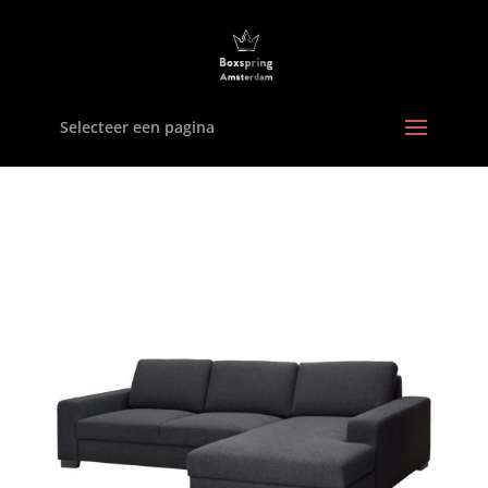
Selecteer een pagina