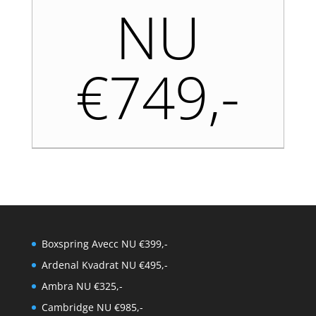
NU
€749,-
Boxspring Avecc NU €399,-
Ardenal Kvadrat NU €495,-
Ambra NU €325,-
Cambridge NU €985,-