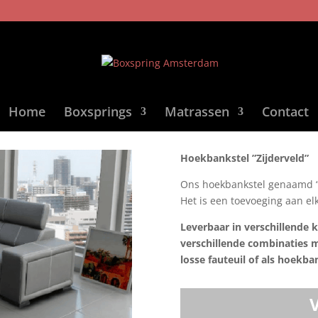
Home
Boxsprings
Matrassen
Contact
Hoekbankstel ”Zijderveld”
Ons hoekbankstel genaamd “Z
Het is een toevoeging aan elk 
Leverbaar in verschillende k
verschillende combinaties mo
losse fauteuil of als hoekba
V