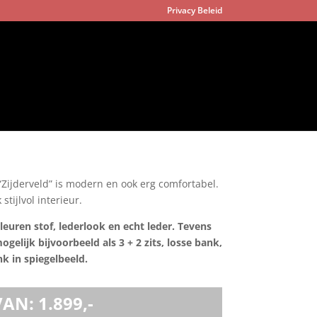
Privacy Beleid
ijderveld” is modern en ook erg comfortabel.
stijlvol interieur.
leuren stof, lederlook en echt leder. Tevens
gelijk bijvoorbeeld als 3 + 2 zits, losse bank,
nk in spiegelbeeld.
AN: 1.899,-