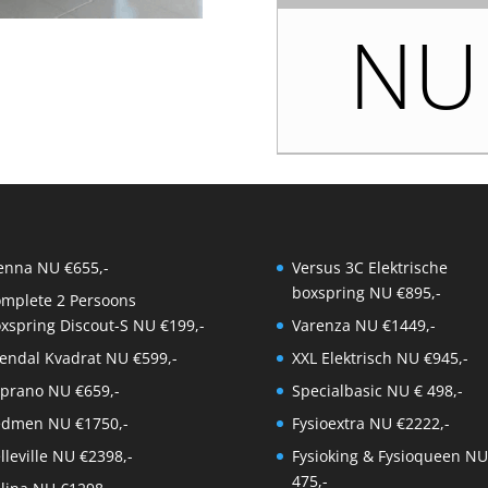
NU 
enna NU €655,-
Versus 3C Elektrische
boxspring NU €895,-
mplete 2 Persoons
xspring Discout-S NU €199,-
Varenza NU €1449,-
endal Kvadrat NU €599,-
XXL Elektrisch NU €945,-
prano NU €659,-
Specialbasic NU € 498,-
dmen NU €1750,-
Fysioextra NU €2222,-
lleville NU €2398,-
Fysioking & Fysioqueen NU
475,-