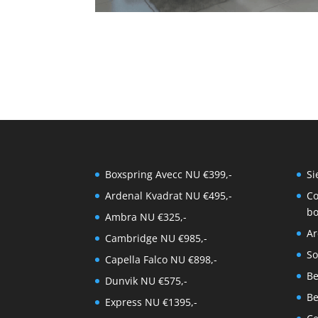
Boxspring Avecc NU €399,-
Si
Ardenal Kvadrat NU €495,-
Co
bo
Ambra NU €325,-
Ar
Cambridge NU €985,-
So
Capella Falco NU €898,-
Be
Dunvik NU €575,-
Be
Express NU €1395,-