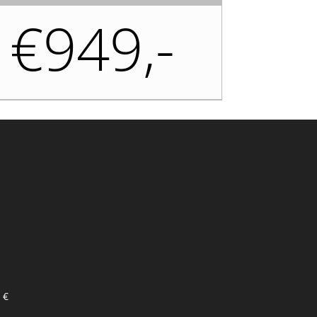
€949,-
 €