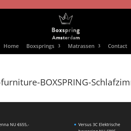
Home
Boxsprings
Matrassen
Contact
furniture-BOXSPRING-Schlafzimm
enna NU €655,-
Versus 3C Elektrische