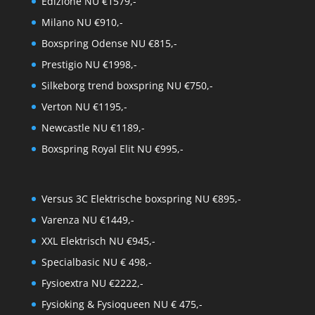
Edizione NU €1579,-
Milano NU €910,-
Boxspring Odense NU €815,-
Prestigio NU €1998,-
Silkeborg trend boxspring NU €750,-
Verton NU €1195,-
Newcastle NU €1189,-
Boxspring Royal Elit NU €995,-
Versus 3C Elektrische boxspring NU €895,-
Varenza NU €1449,-
XXL Elektrisch NU €945,-
Specialbasic NU € 498,-
Fysioextra NU €2222,-
Fysioking & Fysioqueen NU € 475,-