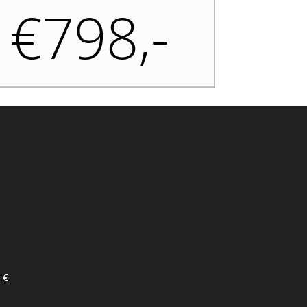
€798,-
 €