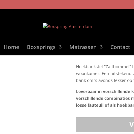
Home
Boxsprings
Matrassen
Contact
Hoekbankstel “Zaltbommel” he
woonkamer. Een uitstekend z
bank om ’s avonds lekker op 
Leverbaar in verschillende k
verschillende combinaties mo
losse fauteuil of als hoekba
V