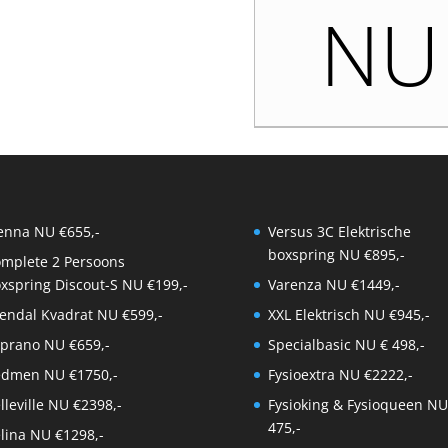
NU 
enna NU €655,-
Versus 3C Elektrische
boxspring NU €895,-
mplete 2 Persoons
xspring Discout-S NU €199,-
Varenza NU €1449,-
endal Kvadrat NU €599,-
XXL Elektrisch NU €945,-
prano NU €659,-
Specialbasic NU € 498,-
dmen NU €1750,-
Fysioextra NU €2222,-
lleville NU €2398,-
Fysioking & Fysioqueen NU
475,-
lina NU €1298,-