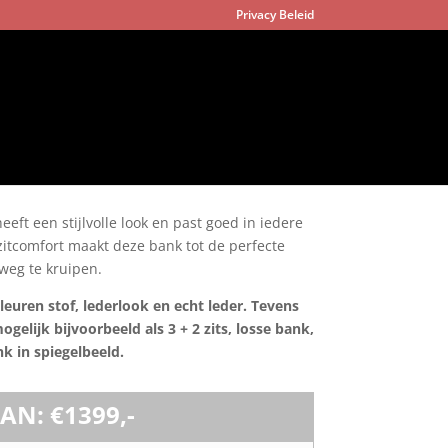
Privacy Beleid
eft een stijlvolle look en past goed in iedere
itcomfort maakt deze bank tot de perfecte
weg te kruipen.
leuren stof, lederlook en echt leder. Tevens
gelijk bijvoorbeeld als 3 + 2 zits, losse bank,
nk in spiegelbeeld.
AN: €1399,-