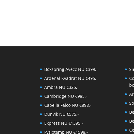
Boxspring Avecc NU €399,-
Si
Ardenal Kvadrat NU €495,-
Co
bo
Ambra NU €325,-
Ar
Cambridge NU €985,-
So
Capella Falco NU €898,-
Be
Dunvik NU €575,-
Be
Express NU €1395,-
Ce
Fysiotemp NU €1598,-