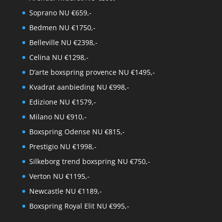
Soprano NU €659,-
Bedmen NU €1750,-
Belleville NU €2398,-
Celina NU €1298,-
D’arte boxspring provence NU €1495,-
Kvadrat aanbieding NU €998,-
Edizione NU €1579,-
Milano NU €910,-
Boxspring Odense NU €815,-
Prestigio NU €1998,-
Silkeborg trend boxspring NU €750,-
Verton NU €1195,-
Newcastle NU €1189,-
Boxspring Royal Elit NU €995,-