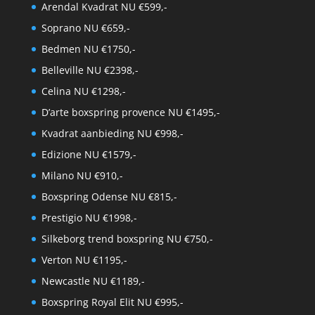
Arendal Kvadrat NU €599,-
Soprano NU €659,-
Bedmen NU €1750,-
Belleville NU €2398,-
Celina NU €1298,-
D’arte boxspring provence NU €1495,-
Kvadrat aanbieding NU €998,-
Edizione NU €1579,-
Milano NU €910,-
Boxspring Odense NU €815,-
Prestigio NU €1998,-
Silkeborg trend boxspring NU €750,-
Verton NU €1195,-
Newcastle NU €1189,-
Boxspring Royal Elit NU €995,-