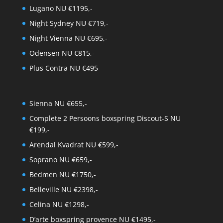
Lugano NU €1195,-
Night Sydney NU €719,-
Night Vienna NU €695,-
Odensen NU €815,-
Plus Contra NU €495
Sienna NU €655,-
Complete 2 Persoons boxspring Discout-S NU
€199,-
Arendal Kvadrat NU €599,-
Soprano NU €659,-
Bedmen NU €1750,-
Belleville NU €2398,-
Celina NU €1298,-
D’arte boxspring provence NU €1495,-