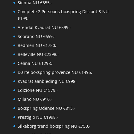
Sienna NU €655,-
Complete 2 Persoons boxspring Discout-S NU
€199,-
Arendal Kvadrat NU €599,-
Soprano NU €659,-
Bedmen NU €1750,-
Belleville NU €2398,-
Celina NU €1298,-
D’arte boxspring provence NU €1495,-
Kvadrat aanbieding NU €998,-
Edizione NU €1579,-
Milano NU €910,-
Boxspring Odense NU €815,-
Prestigio NU €1998,-
Silkeborg trend boxspring NU €750,-