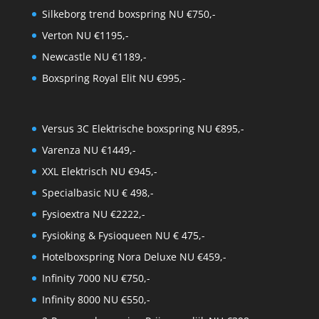
Silkeborg trend boxspring NU €750,-
Verton NU €1195,-
Newcastle NU €1189,-
Boxspring Royal Elit NU €995,-
Versus 3C Elektrische boxspring NU €895,-
Varenza NU €1449,-
XXL Elektrisch NU €945,-
Specialbasic NU € 498,-
Fysioextra NU €2222,-
Fysioking & Fysioqueen NU € 475,-
Hotelboxspring Nora Deluxe NU €459,-
Infinity 7000 NU €750,-
Infinity 8000 NU €550,-