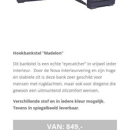
Hoekbankstel “Madelon”
Dit bankstel is een echte “eyecatcher” in vrijwel ieder
interieur. Door de Nova interieurvering en zijn hoge
en stabiele zit is deze bank zeer geschikt voor
mensen met rugklachten, maar ook voor diegene die
gewoon een uitmuntend zitcomfort wensen.
Verschillende stof en in iedere kleur mogelijk.
Tevens in spiegelbeeld leverbaar.
VAN: 849,-