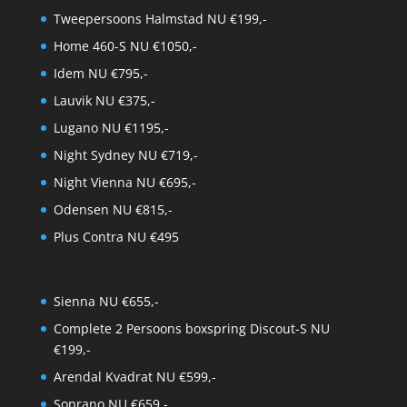
Tweepersoons Halmstad NU €199,-
Home 460-S NU €1050,-
Idem NU €795,-
Lauvik NU €375,-
Lugano NU €1195,-
Night Sydney NU €719,-
Night Vienna NU €695,-
Odensen NU €815,-
Plus Contra NU €495
Sienna NU €655,-
Complete 2 Persoons boxspring Discout-S NU
€199,-
Arendal Kvadrat NU €599,-
Soprano NU €659,-