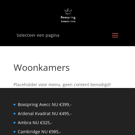
Selecteer een pagina
Woonkamers
Placeholder voor menu, geen content benodigd!
Boxspring Avecc NU €399,-
Ardenal Kvadrat NU €495,-
Ambra NU €325,-
Cambridge NU €985,-