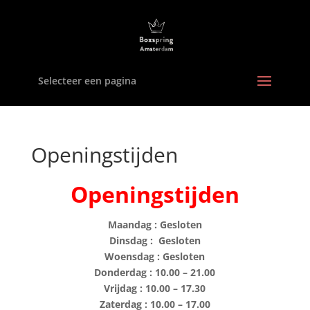
Selecteer een pagina
Openingstijden
Openingstijden
Maandag : Gesloten
Dinsdag : Gesloten
Woensdag : Gesloten
Donderdag : 10.00 – 21.00
Vrijdag : 10.00 – 17.30
Zaterdag : 10.00 – 17.00