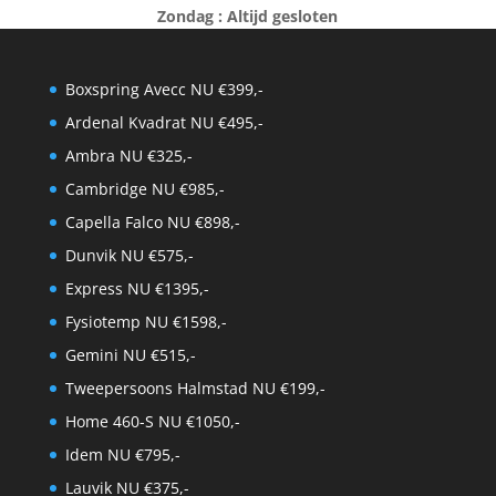
Zondag : Altijd gesloten
Boxspring Avecc NU €399,-
Ardenal Kvadrat NU €495,-
Ambra NU €325,-
Cambridge NU €985,-
Capella Falco NU €898,-
Dunvik NU €575,-
Express NU €1395,-
Fysiotemp NU €1598,-
Gemini NU €515,-
Tweepersoons Halmstad NU €199,-
Home 460-S NU €1050,-
Idem NU €795,-
Lauvik NU €375,-