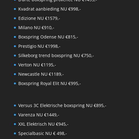
Kvadrat aanbieding NU €998,-
Edizione NU €1579,-
Milano NU €910,-
Boxspring Odense NU €815,-
Prestigio NU €1998,-
Silkeborg trend boxspring NU €750,-
Verton NU €1195,-
Newcastle NU €1189,-
Boxspring Royal Elit NU €995,-
Versus 3C Elektrische boxspring NU €895,-
Varenza NU €1449,-
XXL Elektrisch NU €945,-
Specialbasic NU € 498,-