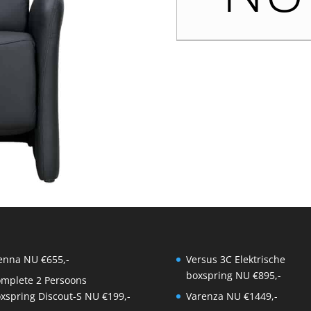
enna NU €655,-
Versus 3C Elektrische
boxspring NU €895,-
mplete 2 Persoons
xspring Discout-S NU €199,-
Varenza NU €1449,-