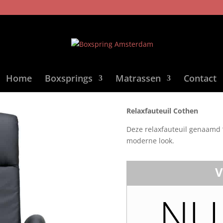
Home
Boxsprings
Matrassen
Contact
Relaxfauteuil Cothen
Deze relaxfauteuil genaamd 
moderne look.
V
NU 