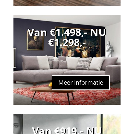
Van €1.498,- NU
€1.298,-
Meer informatie
Van €919,- NU