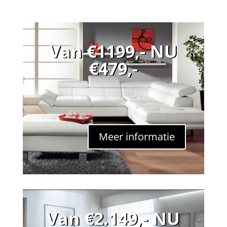
Van €1199,- NU
€479,-
Meer informatie
Van €2.149,- NU