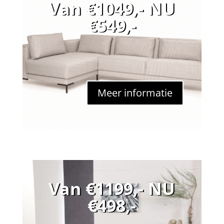
Van €1049,- NU
€549,-
Meer informatie
Van €1199,- NU
€498,-