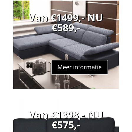
Van €1499,- NU
€589,-
Meer informatie
Van €1398,- NU
€575,-