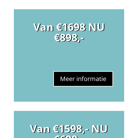
Van €1698 NU
€898,-
Meer informatie
Van €1598,- NU