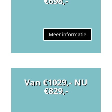
€698,-
Meer informatie
Van €1029,- NU
€829,-