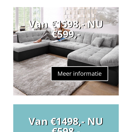
Van €1598,- NU
€599,-
Meer informatie
Van €1498,- NU
€598,-