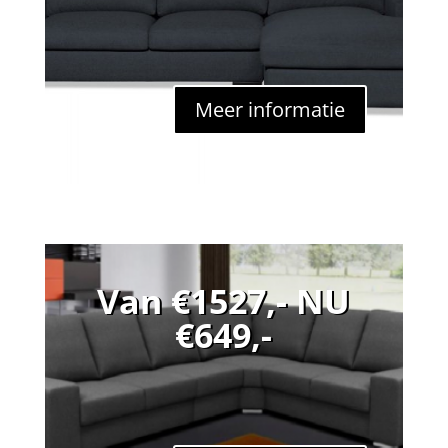
Meer informatie
Van €1527,- NU
€649,-