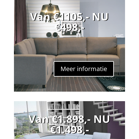
Van €1105,- NU
€498,-
Meer informatie
Van €1.898,- NU
€1.498,-