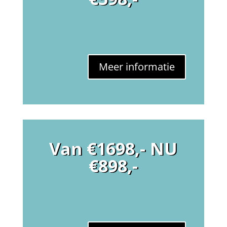
Meer informatie
Van €1698,- NU
€898,-