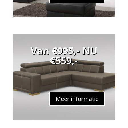
Van €995,- NU
€559,-
Meer informatie