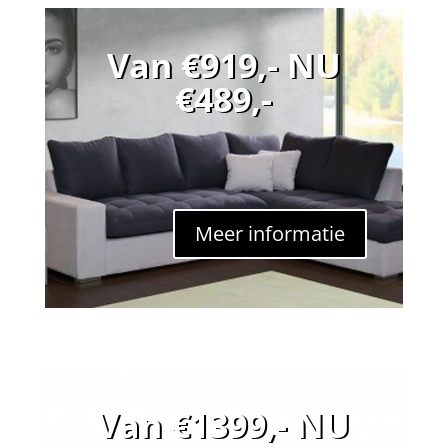
Van €919,- NU
€489,-
Meer informatie
Van €1399,- NU