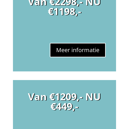
Van €2298,- NU
€1198,-
Meer informatie
Van €1209,- NU
€449,-