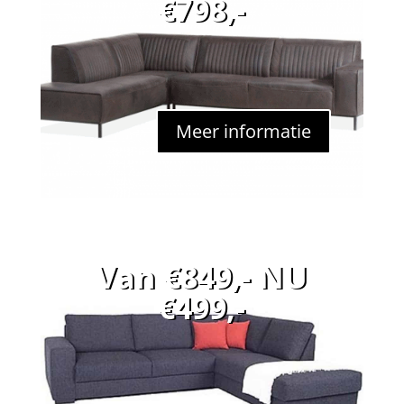
€798,-
Meer informatie
Van €849,- NU
€499,-