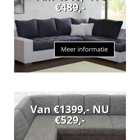
€489,-
Meer informatie
Van €1399,- NU
€529,-