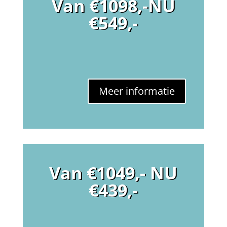
Van €1098,-NU
€549,-
Meer informatie
Van €1049,- NU
€439,-